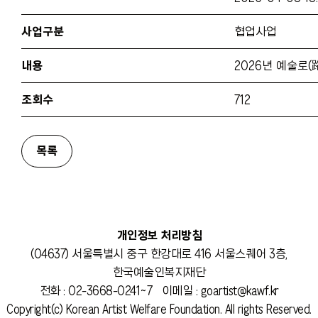
4
5
6
7월 활동보고서 제출
사업구분
협업사업
내용
2026년 예술로
11
12
13
조회수
712
18
19
20
25
26
27
7월 활동비 지급
개인정보 처리방침
(04637) 서울특별시 중구 한강대로 416 서울스퀘어 3층,
1
2
3
한국예술인복지재단
전화 : 02-3668-0241~7 이메일 : goartist@kawf.kr
Copyright(c) Korean Artist Welfare Foundation. All rights Reserved.