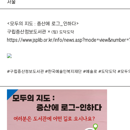
서울
<모두의 지도 : 증산에 로그_인하다>
×
구립증산정보도서관
(팀) 도닥도닥
https://www.jsplib.or.kr/info/news.asp?mode=view&number
#구립증산정보도서관 #한국예술인복지재단 #예술로 #도닥도닥 #모두