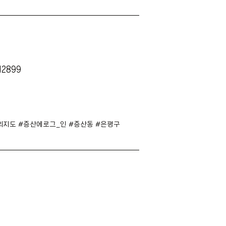
=12899
의지도 #증산에로그_인 #증산동 #은평구