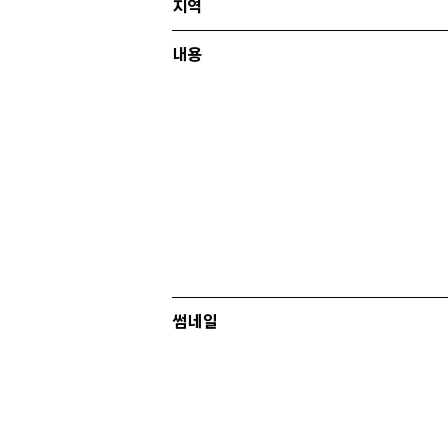
지역
내용
협업
기획
썸네일
지역
공통