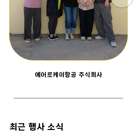
4
5
6
7월 활동보고서 제출
11
12
13
18
19
20
에어로케이항공 주식회사
25
26
27
7월 활동비 지급
1
2
3
최근 행사 소식