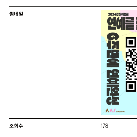
썸네일
조회수
178