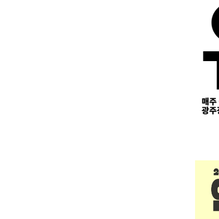
화
수
목
28
29
30
4
5
6
7월 활동보고서 제출
11
12
13
18
19
20
25
26
27
7월 활동비 지급